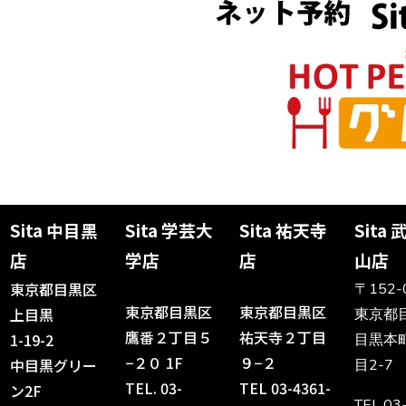
Sita 中目黑
Sita 学芸大
Sita 祐天寺
Sita
店
学店
店
山店
東京都目黒区
〒152-
東京都目黒区
東京都目黒区
上目黒
東京都
鷹番２丁目５
祐天寺２丁目
1-19-2
目黒本
−２０ 1F
９−２
中目黒グリー
目2-7
TEL.
03-
TEL
03-4361-
ン2F
TEL
03