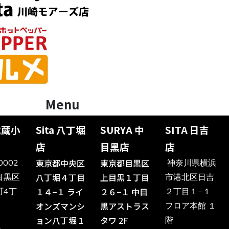
Menu
 武蔵小
Sita 八丁堀
SURYA 中
SITA 日吉
店
目黑店
店
東京都中央区
東京都目黒区
0002
神奈川県横浜
八丁堀４丁目
上目黒１丁目
目黒区
市港北区日吉
１４−１ ライ
２６−１ 中目
町4丁
２丁目１−１
オンズマンシ
黒アストラス
フロア本館 １
ョン八丁堀 1
タワ 2F
階
-