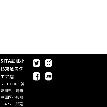
SITA武蔵小
杉東急スク
エア店
211-0063 神
奈川県川崎市
中原区小杉町
3-472 武蔵